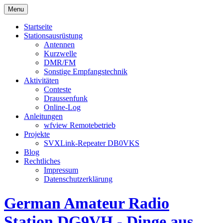
Menu
Startseite
Stationsausrüstung
Antennen
Kurzwelle
DMR/FM
Sonstige Empfangstechnik
Aktivitäten
Conteste
Draussenfunk
Online-Log
Anleitungen
wfview Remotebetrieb
Projekte
SVXLink-Repeater DB0VKS
Blog
Rechtliches
Impressum
Datenschutzerklärung
German Amateur Radio
Station DG9VH - Dinge aus